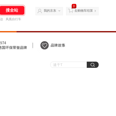
0
我的京东
去购物车结算
达
凤凰自行车