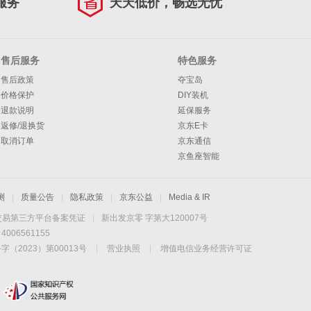
服务
天天低价，畅选无忧
售后服务
特色服务
售后政策
夺宝岛
价格保护
DIY装机
退款说明
延保服务
返修/退换货
京东E卡
取消订单
京东通信
京鱼座智能
测
|
质量公告
|
隐私政策
|
京东公益
|
Media & IR
交易第三方平台备案凭证
|
新出发京零 字第大120007号
06561155
2023）第00013号
|
营业执照
|
增值电信业务经营许可证