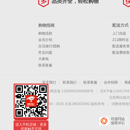
品类齐全，轻松购物
购物指南
配送方式
购物流程
上门自提
会员介绍
211限时达
生活旅行/团购
配送服务查
常见问题
配送费收取
大家电
联系客服
关于我们
|
联系我们
|
联系客服
|
合作招商
|
商
京公网安备 11000002000088号
|
京ICP备1104170
互联网出版许
Copyright © 2004 -
2026
京东JINGDONG 版权所有
|
消费者维权热
进入手机店铺，更多
优惠触手可得
进入手机店铺，更多
优惠触手可得
进入手机店铺，更多
优惠触手可得