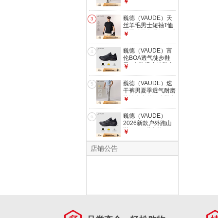
柔软抗皱吸湿排汗防
￥
风防泼水徒步软壳裤
男裤 贝格灰-
巍德（VAUDE）天
3
VG2515701【耐磨
丝羊毛男士短袖T恤
直筒】 M
夏季速干衣透气凉感
￥
户外运动上衣徒步骑
行服 VAUDE黑 L
巍德（VAUDE）富
4
伦BOA透气徒步鞋
男V底防滑户外登山
￥
徒步运动鞋夏季
VAUDE黑 40
巍德（VAUDE）速
5
干裤男夏季透气耐磨
防泼水户外徒步登山
￥
运动长裤直筒休闲裤
米灰 XL
巍德（VAUDE）
6
2026新款户外跑山
鞋FUGA联名款EX3
￥
男款BOA防滑缓震
登山徒步越野鞋
店铺公告
VAUDE黑 41