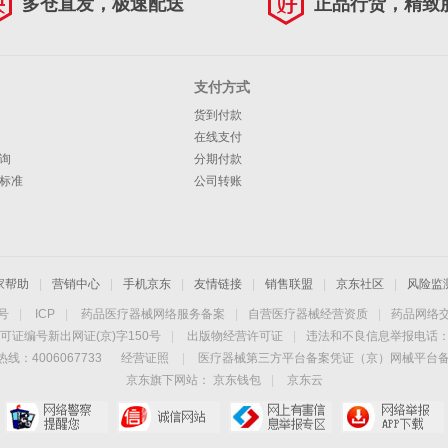
多仓直发，极速配送
正品行货，精致
支付方式
货到付款
在线支付
询
分期付款
标准
公司转账
家帮助
|
营销中心
|
手机京东
|
友情链接
|
销售联盟
|
京东社区
|
风险监
4号
|
ICP
|
药品医疗器械网络服务备案
|
自营医疗器械经营资质
|
药品网络
可证编号新出网证(京)字150号
|
出版物经营许可证
|
违法和不良信息举报电话：40
线：4006067733
经营证照
|
医疗器械第三方平台备案凭证（京）网械平台备字（
京东旗下网站：
京东钱包
|
京东云