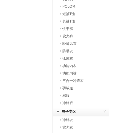
POLO衫
短袖T恤
长袖T恤
快干裤
软壳裤
轻薄风衣
防晒衣
抓绒衣
功能内衣
功能内裤
三合一冲锋衣
羽绒服
棉服
冲锋裤
男子专区
冲锋衣
软壳衣