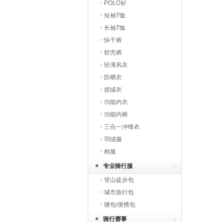
POLO衫
短袖T恤
长袖T恤
快干裤
软壳裤
轻薄风衣
防晒衣
抓绒衣
功能内衣
功能内裤
三合一冲锋衣
羽绒服
棉服
专业骑行服
登山徒步包
城市旅行包
腰包/便携包
骑行赛事