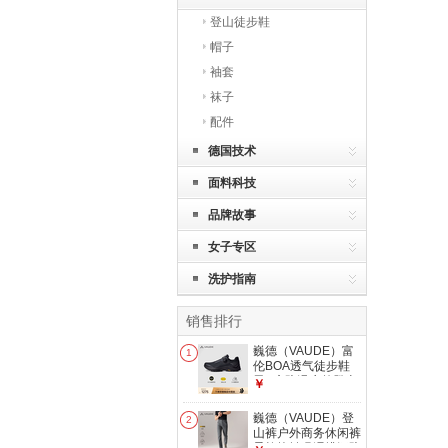
登山徒步鞋
帽子
袖套
袜子
配件
德国技术
面料科技
品牌故事
女子专区
洗护指南
销售排行
巍德（VAUDE）富
1
伦BOA透气徒步鞋
男V底防滑户外登山
￥
徒步运动鞋夏季
VAUDE黑 42
巍德（VAUDE）登
2
山裤户外商务休闲裤